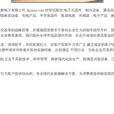
子有限公司 jkjypay.com 经营范围含:电子元器件、制冷设备、
智能家居设备、光电产品、半导体器件、集成电路、传感器；电子产品、
深化改革的战略部署，并遵循国资委关于推动企业壮大的相关指导方针，
新企业整体素质。我们面向全球市场及国内市场，矢志不渝地向更高更远
流，强强联手，共同发展壮大。在客户层面中力求广泛 建立稳定的客户
注册申请咨询有着丰富的实操经验，分别满足 不同行业，为各企业尽其
原则,立足于高新技术，科学管理，拥有现代化的生产、检测及试验设备，
，它为客户提供综合的、专业现代化装修解决方案。为消费者提供较优质