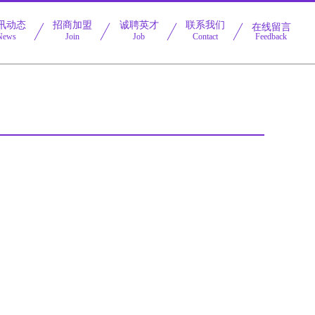
讯动态
招商加盟
诚聘英才
联系我们
在线留言
News
Join
Job
Contact
Feedback